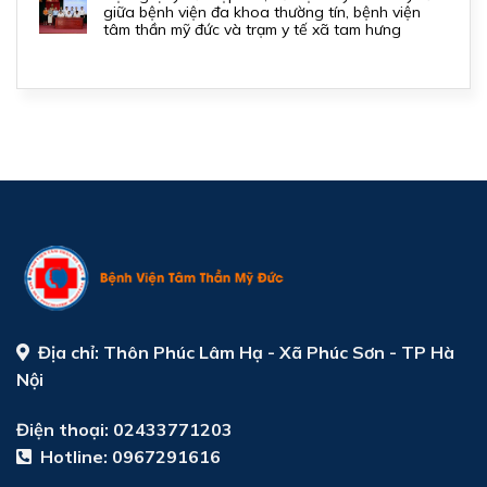
giữa bệnh viện đa khoa thường tín, bệnh viện
tâm thần mỹ đức và trạm y tế xã tam hưng
Địa chỉ:
Thôn Phúc Lâm Hạ - Xã Phúc Sơn - TP Hà
Nội
Điện thoại: 02433771203
Hotline:
0967291616