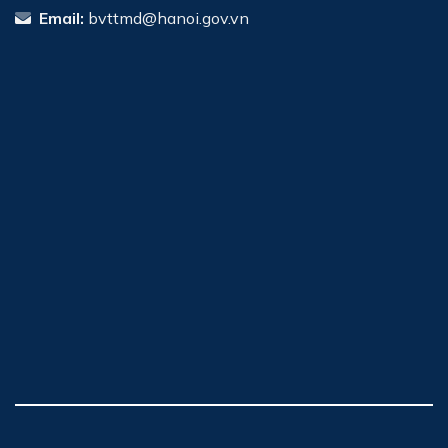
Email:
bvttmd@hanoi.gov.vn