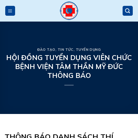
Skip
to
content
ĐÀO TẠO
,
TIN TỨC
,
TUYỂN DỤNG
HỘI ĐỒNG TUYỂN DỤNG VIÊN CHỨC
BỆNH VIỆN TÂM THẦN MỸ ĐỨC
THÔNG BÁO
THÔNG BÁO DANH SÁCH THÍ