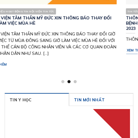
TIN TỨC HOẠT ĐỘNG TIN NỘI VIỆN TUYỂN DỤNG
THÔNG BÁO XÉT TUYỂN VIÊN CHỨC VÀO LÀM VIỆC TẠI
BỆNH VIỆN TÂM THẦN MỸ ĐỨC, THÀNH PHỐ HÀ NỘI NĂM
2023
THÔNG BAO XÉT TUYỂN VIEN CHUC 2023 [...]
XEM THÊM
TIN Y HỌC
TIN MỚI NHẤT