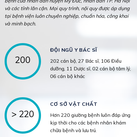
bệnh của nhân dân huyện Mỹ Đức, nhân dân TP. Hà Nội
và các tỉnh lân cận. Mọi quy trình, nội quy được áp dụng
tại bệnh viện luôn chuyên nghiệp, chuẩn hóa, công khai
và minh bạch.
ĐỘI NGŨ Y BÁC SĨ
200
202 cán bộ, 27 Bác sĩ, 106 Điều
dưỡng, 11 Dược sĩ, 02 cán bộ tâm lý,
06 cán bộ khác
CƠ SỞ VẬT CHẤT
> 220
Hơn 220 giường bệnh luôn đáp ứng
kịp thời cho các bệnh nhân khám
chữa bệnh và lưu trú.