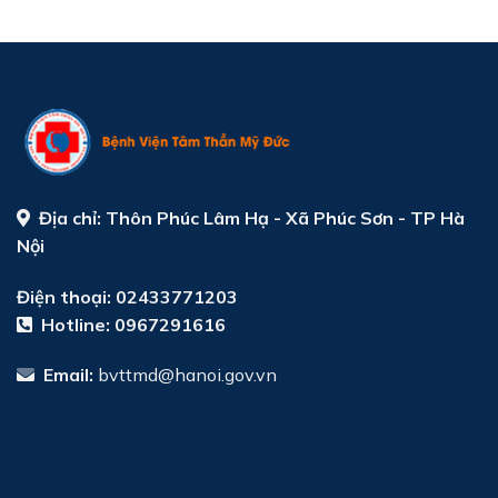
Địa chỉ:
Thôn Phúc Lâm Hạ - Xã Phúc Sơn - TP Hà
Nội
Điện thoại: 02433771203
Hotline:
0967291616
Email:
bvttmd@hanoi.gov.vn