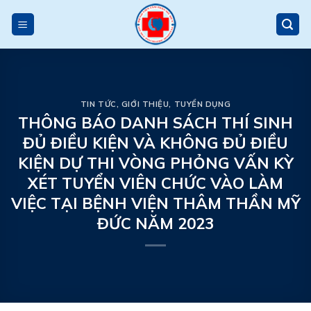
Skip
to
content
TIN TỨC
,
GIỚI THIỆU
,
TUYỂN DỤNG
THÔNG BÁO DANH SÁCH THÍ SINH
ĐỦ ĐIỀU KIỆN VÀ KHÔNG ĐỦ ĐIỀU
KIỆN DỰ THI VÒNG PHỎNG VẤN KỲ
XÉT TUYỂN VIÊN CHỨC VÀO LÀM
VIỆC TẠI BỆNH VIỆN THÂM THẦN MỸ
ĐỨC NĂM 2023