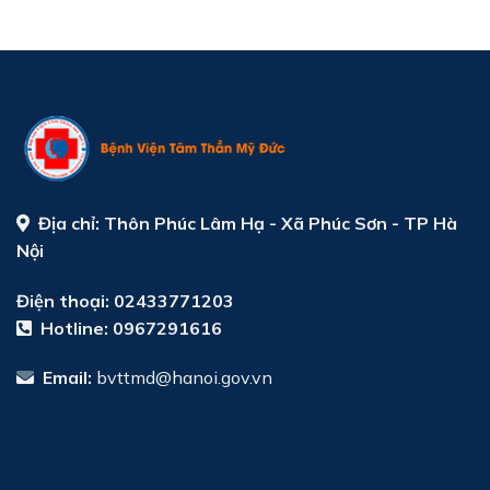
Địa chỉ:
Thôn Phúc Lâm Hạ - Xã Phúc Sơn - TP Hà
Nội
Điện thoại: 02433771203
Hotline:
0967291616
Email:
bvttmd@hanoi.gov.vn