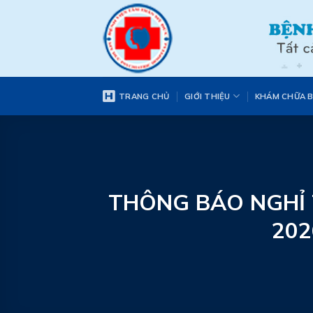
Skip
to
content
TRANG CHỦ
GIỚI THIỆU
KHÁM CHỮA 
THÔNG BÁO NGHỈ 
202