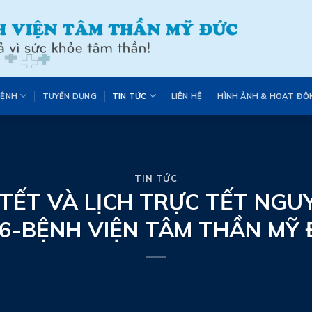
BỆNH
TUYỂN DỤNG
TIN TỨC
LIÊN HỆ
HÌNH ẢNH & HOẠT ĐỘ
TIN TỨC
TẾT VÀ LỊCH TRỰC TẾT NGU
6-BỆNH VIỆN TÂM THẦN MỸ