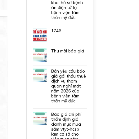
khai hồ sơ bệnh
án điện tử tại
bệnh viện tâm
thần mỹ đức
1746
thư mời báo giá
bản yêu cầu báo
giá gói thầu thuê
dịch vụ tham
quan nghỉ mát
năm 2026 của
bệnh viện tâm
thần mỹ đức
báo giá chi phí
thẩm định giá
danh mục mua
sắm vtyt-hcsp
làm cơ sở cho
việc mua sắm