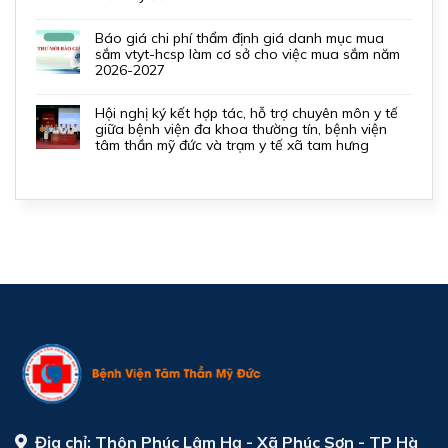
báo giá chi phí thẩm định giá danh mục mua
sắm vtyt-hcsp làm cơ sở cho việc mua sắm năm
2026-2027
hội nghị ký kết hợp tác, hỗ trợ chuyên môn y tế
giữa bệnh viện đa khoa thường tín, bệnh viện
tâm thần mỹ đức và trạm y tế xã tam hưng
Địa chỉ:
Thôn Phúc Lâm Hạ - Xã Phúc Sơn - TP Hà