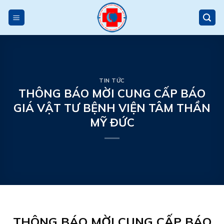
Skip
to
content
TIN TỨC
THÔNG BÁO MỜI CUNG CẤP BÁO
GIÁ VẬT TƯ BỆNH VIỆN TÂM THẦN
MỸ ĐỨC
THÔNG BÁO MỜI CUNG CẤP BÁO