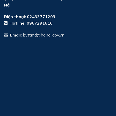
Nội
Điện thoại: 02433771203
Hotline:
0967291616
Email:
bvttmd@hanoi.gov.vn