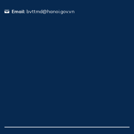
Email:
bvttmd@hanoi.gov.vn