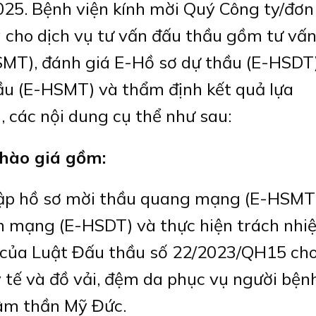
25. Bệnh viện kính mời Quý Công ty/đơn 
 cho dịch vụ tư vấn đấu thầu gồm tư vấ
SMT), đánh giá E-Hồ sơ dự thầu (E-HSDT)
u (E-HSMT) và thẩm định kết quả lựa
, các nội dung cụ thể như sau:
hào giá gồm:
 lập hồ sơ mời thầu quang mạng (E-HSMT
ên mạng (E-HSDT) và thực hiện trách nhi
 của Luật Đấu thầu số 22/2023/QH15 ch
 tế và đồ vải, đệm da phục vụ người bện
âm thần Mỹ Đức.