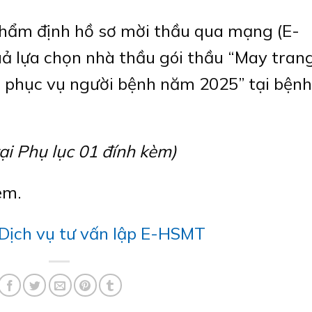
 thẩm định hồ sơ mời thầu qua mạng (E-
ả lựa chọn nhà thầu gói thầu “May tran
a phục vụ người bệnh năm 2025” tại bệnh
tại Phụ lục 01 đính kèm)
èm.
Dịch vụ tư vấn lập E-HSMT