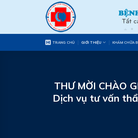
Skip
to
content
TRANG CHỦ
GIỚI THIỆU
KHÁM CHỮA 
THƯ MỜI CHÀO GIÁ
Dịch vụ tư vấn th