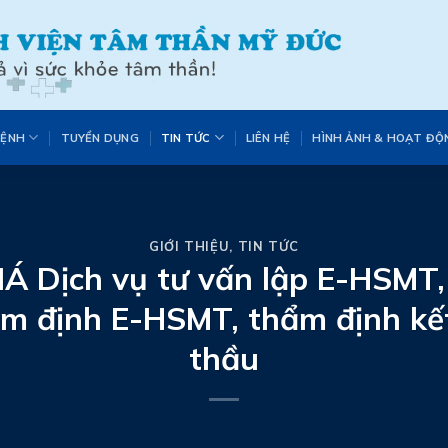
BỆNH
TUYỂN DỤNG
TIN TỨC
LIÊN HỆ
HÌNH ẢNH & HOẠT ĐỘ
GIỚI THIỆU
,
TIN TỨC
 Dịch vụ tư vấn lập E-HSMT,
ẩm định E-HSMT, thẩm định kế
thầu