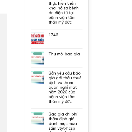
thực hiện triển
khai hồ sơ bệnh
án điện tử tại
bệnh viện tâm
thần mỹ đức
1746
thư mời báo giá
bản yêu cầu báo
giá gói thầu thuê
dịch vụ tham
quan nghỉ mát
năm 2026 của
bệnh viện tâm
thần mỹ đức
báo giá chi phí
thẩm định giá
danh mục mua
sắm vtyt-hcsp