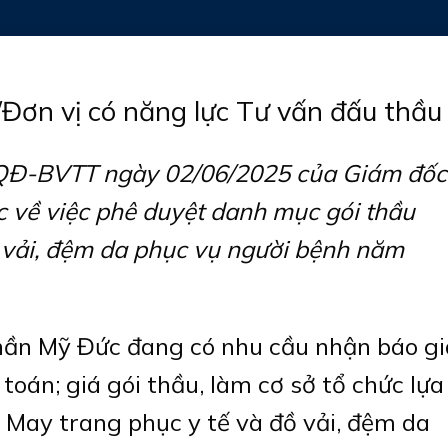
/Đơn vị có năng lực Tư vấn đấu thầu
/QĐ-BVTT ngày 02/06/2025 của Giám đốc
 về việc phê duyệt danh mục gói thầu
 vải, đệm da phục vụ người bệnh năm
hần Mỹ Đức đang có nhu cầu nhận báo gi
oán; giá gói thầu, làm cơ sở tổ chức lựa
 May trang phục y tế và đồ vải, đệm da