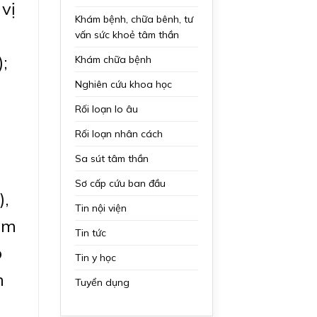
vị
Khám bệnh, chữa bênh, tư
n
vấn sức khoẻ tâm thần
;
Khám chữa bệnh
Nghiên cứu khoa học
Rối loạn lo âu
Rối loạn nhân cách
Sa sút tâm thần
Sơ cấp cứu ban đầu
),
Tin nội viện
ệm
Tin tức
o
Tin y học
h
Tuyển dụng