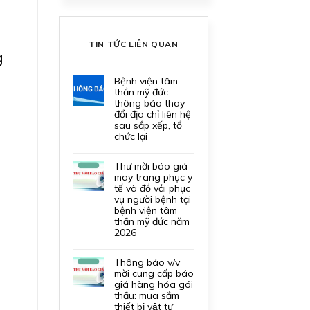
TIN TỨC LIÊN QUAN
g
bệnh viện tâm
thần mỹ đức
thông báo thay
đổi địa chỉ liên hệ
sau sắp xếp, tổ
chức lại
thư mời báo giá
may trang phục y
tế và đồ vải phục
vụ người bệnh tại
bệnh viện tâm
thần mỹ đức năm
2026
thông báo v/v
mời cung cấp báo
giá hàng hóa gói
thầu: mua sắm
thiết bị vật tư