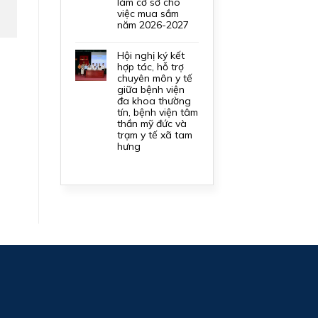
làm cơ sở cho
việc mua sắm
năm 2026-2027
hội nghị ký kết
hợp tác, hỗ trợ
chuyên môn y tế
giữa bệnh viện
đa khoa thường
tín, bệnh viện tâm
thần mỹ đức và
trạm y tế xã tam
hưng