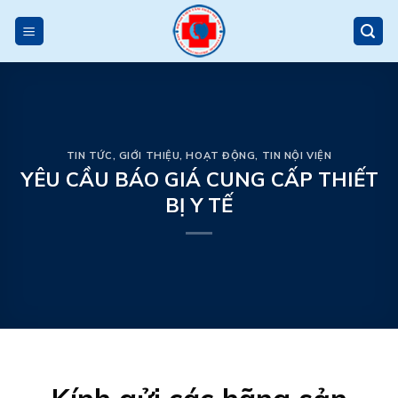
Skip
to
content
TIN TỨC
,
GIỚI THIỆU
,
HOẠT ĐỘNG
,
TIN NỘI VIỆN
YÊU CẦU BÁO GIÁ CUNG CẤP THIẾT
BỊ Y TẾ