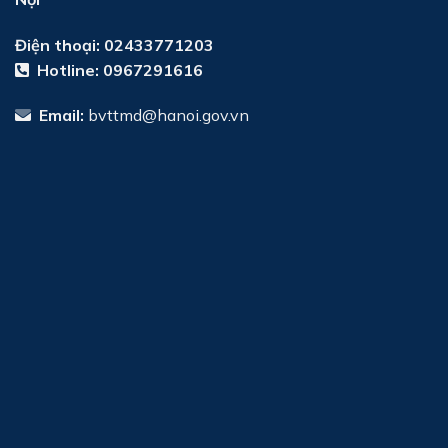
Điện thoại: 02433771203
Hotline:
0967291616
Email:
bvttmd@hanoi.gov.vn