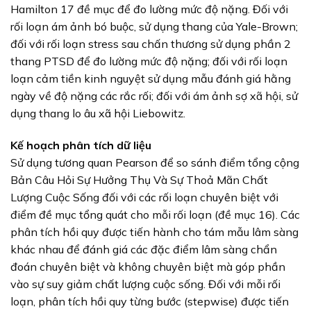
Hamilton 17 đề mục để đo lường mức độ nặng. Đối với
rối loạn ám ảnh bó buộc, sử dụng thang của Yale-Brown;
đối với rối loạn stress sau chấn thương sử dụng phần 2
thang PTSD để đo lường mức độ nặng; đối với rối loạn
loạn cảm tiền kinh nguyệt sử dụng mẫu đánh giá hằng
ngày về độ nặng các rắc rối; đối với ám ảnh sợ xã hội, sử
dụng thang lo âu xã hội Liebowitz.
Kế hoạch phân tích dữ liệu
Sử dụng tương quan Pearson để so sánh điểm tổng cộng
Bản Câu Hỏi Sự Hưởng Thụ Và Sự Thoả Mãn Chất
Lượng Cuộc Sống đối với các rối loạn chuyên biệt với
điểm đề mục tổng quát cho mỗi rối loạn (đề mục 16). Các
phân tích hồi quy được tiến hành cho tám mẫu lâm sàng
khác nhau để đánh giá các đặc điểm lâm sàng chẩn
đoán chuyên biệt và không chuyên biệt mà góp phần
vào sự suy giảm chất lượng cuộc sống. Đối với mỗi rối
loạn, phân tích hồi quy từng bước (stepwise) được tiến