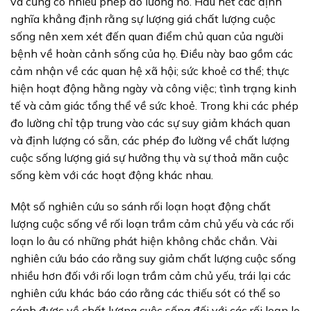
và cũng có nhiều phép đo lường nó. Hầu hết các định
nghĩa khẳng định rằng sự lượng giá chất lượng cuộc
sống nên xem xét đến quan điểm chủ quan của người
bệnh về hoàn cảnh sống của họ. Điều này bao gồm các
cảm nhận về các quan hệ xã hội; sức khoẻ cơ thể; thực
hiện hoạt động hằng ngày và công việc; tình trạng kinh
tế và cảm giác tổng thể về sức khoẻ. Trong khi các phép
đo lường chỉ tập trung vào các sự suy giảm khách quan
và định lượng có sẵn, các phép đo lường về chất lượng
cuộc sống lượng giá sự hưởng thụ và sự thoả mãn cuộc
sống kèm với các hoạt động khác nhau.
Một số nghiên cứu so sánh rối loạn hoạt động chất
lượng cuộc sống về rối loạn trầm cảm chủ yếu và các rối
loạn lo âu có những phát hiện không chắc chắn. Vài
nghiên cứu báo cáo rằng suy giảm chất lượng cuộc sống
nhiều hơn đối với rối loạn trầm cảm chủ yếu, trái lại các
nghiên cứu khác báo cáo rằng các thiếu sót có thể so
sánh được về chất lượng cuộc sống đối với các rối loạn lo