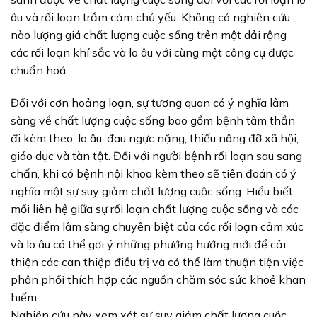
âu và rối loạn trầm cảm chủ yếu. Không có nghiên cứu
nào lượng giá chất lượng cuộc sống trên một dải rộng
các rối loạn khí sắc và lo âu với cùng một công cụ được
chuẩn hoá.
Đối với cơn hoảng loạn, sự tương quan có ý nghĩa lâm
sàng về chất lượng cuộc sống bao gồm bệnh tâm thần
đi kèm theo, lo âu, đau ngực nặng, thiếu nâng đỡ xã hội,
giáo dục và tàn tật. Đối với người bệnh rối loạn sau sang
chấn, khi có bệnh nội khoa kèm theo sẽ tiên đoán có ý
nghĩa một sự suy giảm chất lượng cuộc sống. Hiểu biết
mối liên hệ giữa sự rối loạn chất lượng cuộc sống và các
đặc điểm lâm sàng chuyên biệt của các rối loạn cảm xúc
và lo âu có thể gợi ý những phướng hướng mới để cải
thiện các can thiệp điều trị và có thể làm thuận tiện việc
phân phối thích hợp các nguồn chăm sóc sức khoẻ khan
hiếm.
Nghiên cứu này xem xét sự suy giảm chất lượng cuộc