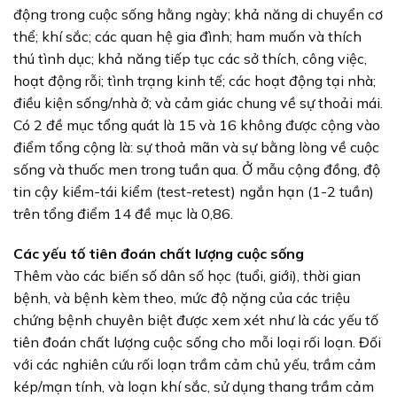
động trong cuộc sống hằng ngày; khả năng di chuyển cơ
thể; khí sắc; các quan hệ gia đình; ham muốn và thích
thú tình dục; khả năng tiếp tục các sở thích, công việc,
hoạt động rỗi; tình trạng kinh tế; các hoạt động tại nhà;
điều kiện sống/nhà ở; và cảm giác chung về sự thoải mái.
Có 2 đề mục tổng quát là 15 và 16 không được cộng vào
điểm tổng cộng là: sự thoả mãn và sự bằng lòng về cuộc
sống và thuốc men trong tuần qua. Ở mẫu cộng đồng, độ
tin cậy kiểm-tái kiểm (test-retest) ngắn hạn (1-2 tuần)
trên tổng điểm 14 đề mục là 0,86.
Các yếu tố tiên đoán chất lượng cuộc sống
Thêm vào các biến số dân số học (tuổi, giới), thời gian
bệnh, và bệnh kèm theo, mức độ nặng của các triệu
chứng bệnh chuyên biệt được xem xét như là các yếu tố
tiên đoán chất lượng cuộc sống cho mỗi loại rối loạn. Đối
với các nghiên cứu rối loạn trầm cảm chủ yếu, trầm cảm
kép/mạn tính, và loạn khí sắc, sử dụng thang trầm cảm