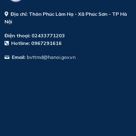
Địa chỉ:
Thôn Phúc Lâm Hạ - Xã Phúc Sơn - TP Hà
Nội
Điện thoại: 02433771203
Hotline:
0967291616
Email:
bvttmd@hanoi.gov.vn