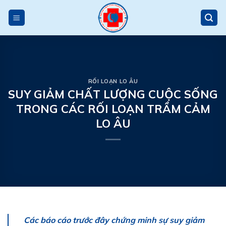
Skip
to
content
RỐI LOẠN LO ÂU
SUY GIẢM CHẤT LƯỢNG CUỘC SỐNG
TRONG CÁC RỐI LOẠN TRẦM CẢM
LO ÂU
Các báo cáo trước đây chứng minh sự suy giảm