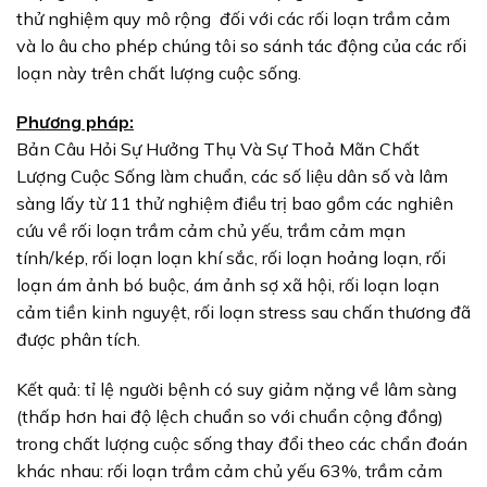
thử nghiệm quy mô rộng đối với các rối loạn trầm cảm
và lo âu cho phép chúng tôi so sánh tác động của các rối
loạn này trên chất lượng cuộc sống.
Phương pháp:
Bản Câu Hỏi Sự Hưởng Thụ Và Sự Thoả Mãn Chất
Lượng Cuộc Sống làm chuẩn, các số liệu dân số và lâm
sàng lấy từ 11 thử nghiệm điều trị bao gồm các nghiên
cứu về rối loạn trầm cảm chủ yếu, trầm cảm mạn
tính/kép, rối loạn loạn khí sắc, rối loạn hoảng loạn, rối
loạn ám ảnh bó buộc, ám ảnh sợ xã hội, rối loạn loạn
cảm tiền kinh nguyệt, rối loạn stress sau chấn thương đã
được phân tích.
Kết quả: tỉ lệ người bệnh có suy giảm nặng về lâm sàng
(thấp hơn hai độ lệch chuẩn so với chuẩn cộng đồng)
trong chất lượng cuộc sống thay đổi theo các chẩn đoán
khác nhau: rối loạn trầm cảm chủ yếu 63%, trầm cảm